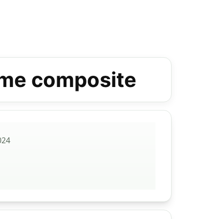
lame composite
024