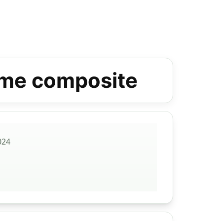
lame composite
024