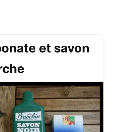
rbonate et savon
arche