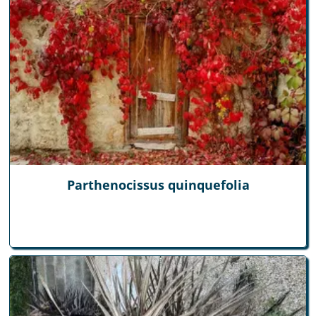
Parthenocissus quinquefolia