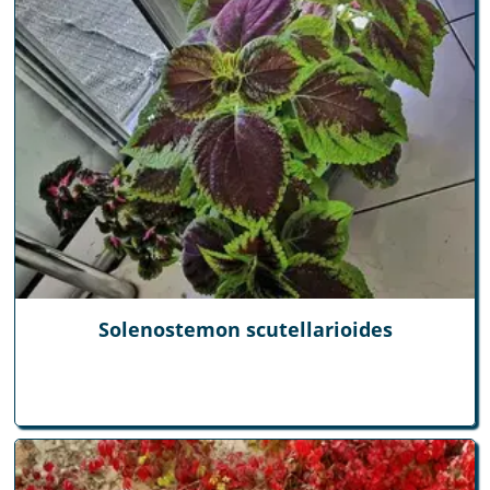
Solenostemon scutellarioides