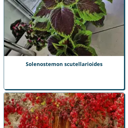
Solenostemon scutellarioides