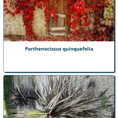
Parthenocissus quinquefolia