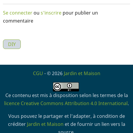
Se connecter
ou
s'inscrire
pour publier un
commentaire
DIY
CGU
- © 2026
Jardin et Maison
Ce contenu est mis à disposition selon les termes de la
licence Creative Commons Attribution 4.0 International
.
Vous pouvez le partager et l'adapter, à condition de
créditer
Jardin et Maison
et de fournir un lien vers la
source.