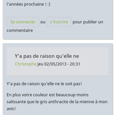
l'années prochaine ! :)
Se connecter
ou
s'inscrire
pour publier un
commentaire
Y'a pas de raison qu'elle ne
Christophe
jeu 02/05/2013 - 20:31
En
réponse
Y'a pas de raison qu'elle ne le soit pas!
à
En plus votre couleur est beaucoup moins
Pourvu
salissante que le gris anthracite de la mienne à mon
que
avis!
la