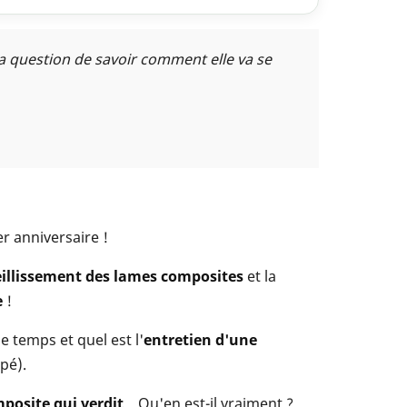
la question de savoir comment elle va se
r anniversaire !
eillissement des lames composites
et la
e
!
 le temps et quel est l'
entretien d'une
pé).
posite qui verdit
... Qu'en est-il vraiment ?