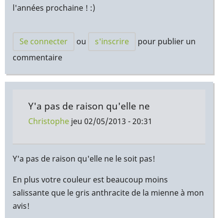
l'années prochaine ! :)
Se connecter
ou
s'inscrire
pour publier un
commentaire
Y'a pas de raison qu'elle ne
Christophe
jeu 02/05/2013 - 20:31
En
réponse
Y'a pas de raison qu'elle ne le soit pas!
à
En plus votre couleur est beaucoup moins
Pourvu
salissante que le gris anthracite de la mienne à mon
que
avis!
la