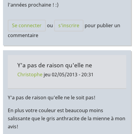
l'années prochaine ! :)
Se connecter
ou
s'inscrire
pour publier un
commentaire
Y'a pas de raison qu'elle ne
Christophe
jeu 02/05/2013 - 20:31
En
réponse
Y'a pas de raison qu'elle ne le soit pas!
à
En plus votre couleur est beaucoup moins
Pourvu
salissante que le gris anthracite de la mienne à mon
que
avis!
la