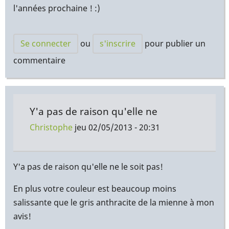
l'années prochaine ! :)
Se connecter
ou
s'inscrire
pour publier un
commentaire
Y'a pas de raison qu'elle ne
Christophe
jeu 02/05/2013 - 20:31
En
réponse
Y'a pas de raison qu'elle ne le soit pas!
à
En plus votre couleur est beaucoup moins
Pourvu
salissante que le gris anthracite de la mienne à mon
que
avis!
la