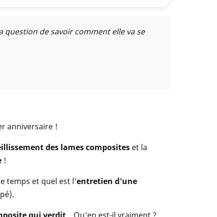
la question de savoir comment elle va se
r anniversaire !
eillissement des lames composites
et la
e
!
 le temps et quel est l'
entretien d'une
pé).
posite qui verdit
... Qu'en est-il vraiment ?