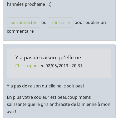
l'années prochaine ! :)
Se connecter
ou
s'inscrire
pour publier un
commentaire
Y'a pas de raison qu'elle ne
Christophe
jeu 02/05/2013 - 20:31
En
réponse
Y'a pas de raison qu'elle ne le soit pas!
à
En plus votre couleur est beaucoup moins
Pourvu
salissante que le gris anthracite de la mienne à mon
que
avis!
la