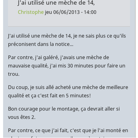
J'ai utilisé une mèche de 14,
Christophe
jeu 06/06/2013 - 14:00
En
réponse
J'ai utilisé une mèche de 14, je ne sais plus ce qu'ils
à
préconisent dans la notice...
Merci
Par contre, j'ai galéré, j'avais une mèche de
beaucoup
mauvaise qualité, j'ai mis 30 minutes pour faire un
pour
trou.
l'info
c
Du coup, je suis allé acheté une mèche de meilleure
par
qualité et ça c'est fait en 5 minutes!
Yann
(non
Bon courage pour le montage, ça devrait aller si
vérifié)
vous êtes 2.
Par contre, ce que j'ai fait, c'est que je l'ai monté en