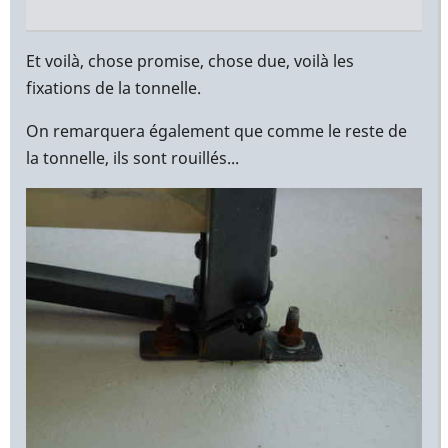
En
réponse
Et voilà, chose promise, chose due, voilà les
à
fixations de la tonnelle.
Bonjour
On remarquera également que comme le reste de
Yann,
la tonnelle, ils sont rouillés...
par
Christophe