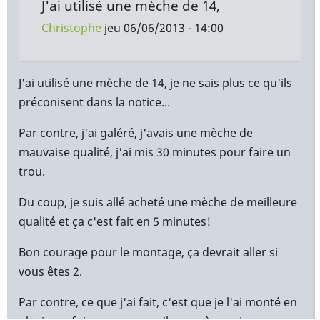
J'ai utilisé une mèche de 14,
Christophe
jeu 06/06/2013 - 14:00
En
réponse
J'ai utilisé une mèche de 14, je ne sais plus ce qu'ils
à
préconisent dans la notice...
Merci
Par contre, j'ai galéré, j'avais une mèche de
beaucoup
mauvaise qualité, j'ai mis 30 minutes pour faire un
pour
trou.
l'info
c
Du coup, je suis allé acheté une mèche de meilleure
par
qualité et ça c'est fait en 5 minutes!
Yann
(non
Bon courage pour le montage, ça devrait aller si
vérifié)
vous êtes 2.
Par contre, ce que j'ai fait, c'est que je l'ai monté en