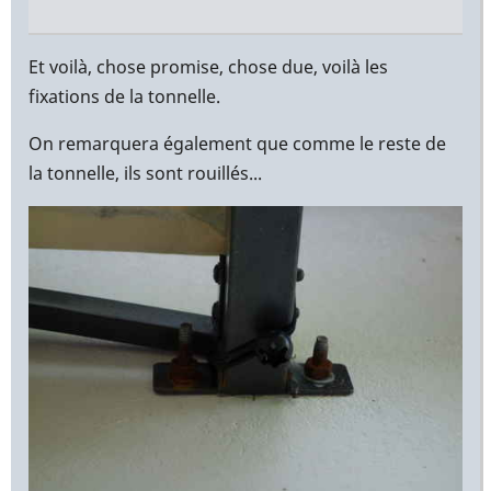
En
réponse
Et voilà, chose promise, chose due, voilà les
à
fixations de la tonnelle.
Bonjour
On remarquera également que comme le reste de
Yann,
la tonnelle, ils sont rouillés...
par
Christophe