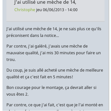
J'ai utilisé une mèche de 14,
Christophe
jeu 06/06/2013 - 14:00
En
réponse
J'ai utilisé une mèche de 14, je ne sais plus ce qu'ils
à
préconisent dans la notice...
Merci
Par contre, j'ai galéré, j'avais une mèche de
beaucoup
mauvaise qualité, j'ai mis 30 minutes pour faire un
pour
trou.
l'info
c
Du coup, je suis allé acheté une mèche de meilleure
par
qualité et ça c'est fait en 5 minutes!
Yann
(non
Bon courage pour le montage, ça devrait aller si
vérifié)
vous êtes 2.
Par contre, ce que j'ai fait, c'est que je l'ai monté en