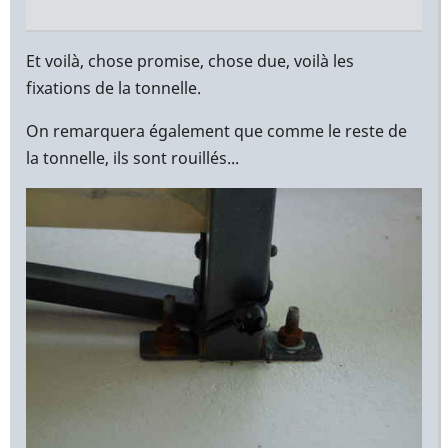
En
réponse
Et voilà, chose promise, chose due, voilà les
à
fixations de la tonnelle.
Bonjour
On remarquera également que comme le reste de
Yann,
la tonnelle, ils sont rouillés...
par
Christophe