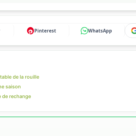
r
Pinterest
WhatsApp
table de la rouille
une saison
he de rechange