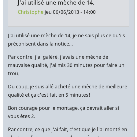
J'ai utilisé une mèche de 14,
Christophe
jeu 06/06/2013 - 14:00
En
réponse
J'ai utilisé une mèche de 14, je ne sais plus ce qu'ils
à
préconisent dans la notice...
Merci
Par contre, j'ai galéré, j'avais une mèche de
beaucoup
mauvaise qualité, j'ai mis 30 minutes pour faire un
pour
trou.
l'info
c
Du coup, je suis allé acheté une mèche de meilleure
par
qualité et ça c'est fait en 5 minutes!
Yann
(non
Bon courage pour le montage, ça devrait aller si
vérifié)
vous êtes 2.
Par contre, ce que j'ai fait, c'est que je l'ai monté en