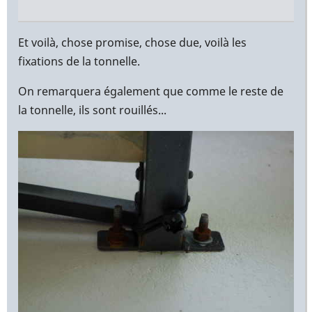
En
réponse
Et voilà, chose promise, chose due, voilà les
à
fixations de la tonnelle.
Bonjour
On remarquera également que comme le reste de
Yann,
la tonnelle, ils sont rouillés...
par
Christophe