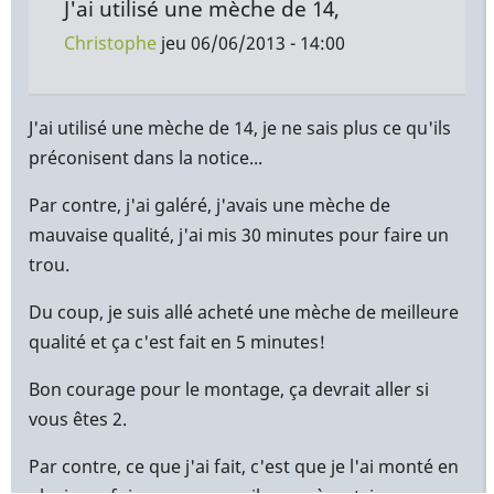
J'ai utilisé une mèche de 14,
Christophe
jeu 06/06/2013 - 14:00
En
réponse
J'ai utilisé une mèche de 14, je ne sais plus ce qu'ils
à
préconisent dans la notice...
Merci
Par contre, j'ai galéré, j'avais une mèche de
beaucoup
mauvaise qualité, j'ai mis 30 minutes pour faire un
pour
trou.
l'info
c
Du coup, je suis allé acheté une mèche de meilleure
par
qualité et ça c'est fait en 5 minutes!
Yann
(non
Bon courage pour le montage, ça devrait aller si
vérifié)
vous êtes 2.
Par contre, ce que j'ai fait, c'est que je l'ai monté en