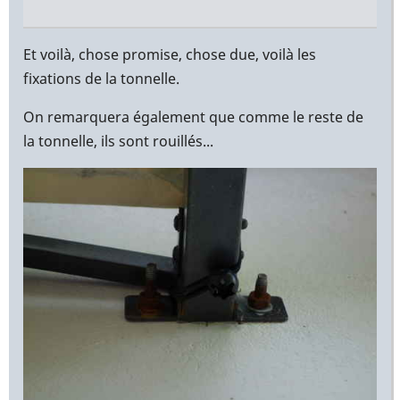
En
réponse
Et voilà, chose promise, chose due, voilà les
à
fixations de la tonnelle.
Bonjour
On remarquera également que comme le reste de
Yann,
la tonnelle, ils sont rouillés...
par
Christophe