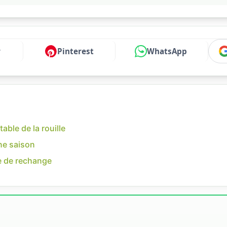
r
Pinterest
WhatsApp
table de la rouille
une saison
he de rechange