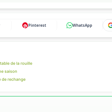
r
Pinterest
WhatsApp
table de la rouille
une saison
he de rechange