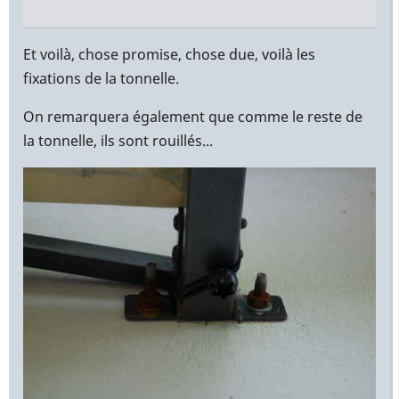
En
réponse
Et voilà, chose promise, chose due, voilà les
à
fixations de la tonnelle.
Bonjour
On remarquera également que comme le reste de
Yann,
la tonnelle, ils sont rouillés...
par
Christophe