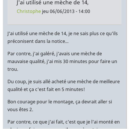
J'ai utilisé une mèche de 14,
Christophe
jeu 06/06/2013 - 14:00
En
réponse
J'ai utilisé une mèche de 14, je ne sais plus ce qu'ils
à
préconisent dans la notice...
Merci
Par contre, j'ai galéré, j'avais une mèche de
beaucoup
mauvaise qualité, j'ai mis 30 minutes pour faire un
pour
trou.
l'info
c
Du coup, je suis allé acheté une mèche de meilleure
par
qualité et ça c'est fait en 5 minutes!
Yann
(non
Bon courage pour le montage, ça devrait aller si
vérifié)
vous êtes 2.
Par contre, ce que j'ai fait, c'est que je l'ai monté en