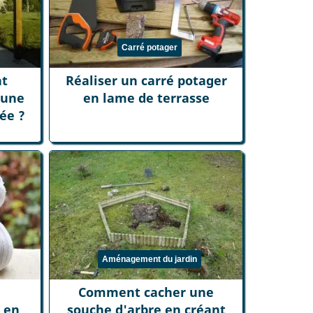
Carré potager
nt
Réaliser un carré potager
 une
en lame de terrasse
ée ?
Aménagement du jardin
Comment cacher une
 en
souche d'arbre en créant