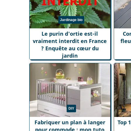
Jardinage bio
Le purin d'ortie est-il
Co
vraiment interdit en France
fle
? Enquête au cœur du
jardin
DIY
Fabriquer un plan à langer
Top 1
pour commode : mon tuto