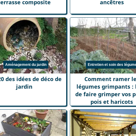
terrasse composite
ancêtres
Aménagement du jardin
Entretien et soin des légum
20 des idées de déco de
Comment ramer l
jardin
légumes grimpants : l
de faire grimper vos p
pois et haricots