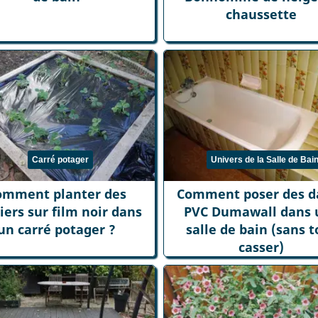
chaussette
Carré potager
Univers de la Salle de Bai
omment planter des
Comment poser des d
siers sur film noir dans
PVC Dumawall dans 
un carré potager ?
salle de bain (sans t
casser)