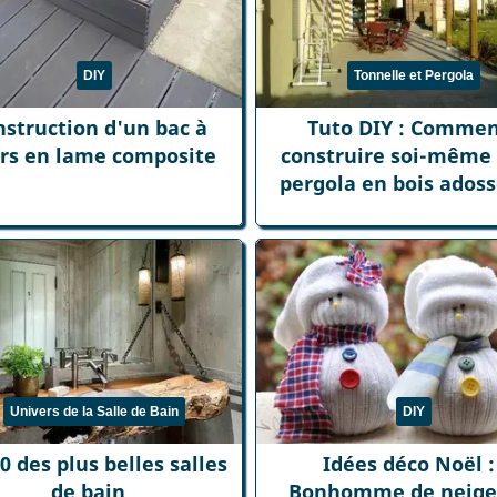
DIY
Tonnelle et Pergola
nstruction d'un bac à
Tuto DIY : Comme
urs en lame composite
construire soi-même
pergola en bois adoss
Univers de la Salle de Bain
DIY
0 des plus belles salles
Idées déco Noël :
de bain
Bonhomme de neige