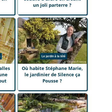
un joli parterre ?
n
Le jardin à la télé
alles
Où habite Stéphane Marie,
une
le jardinier de Silence ça
out
Pousse ?